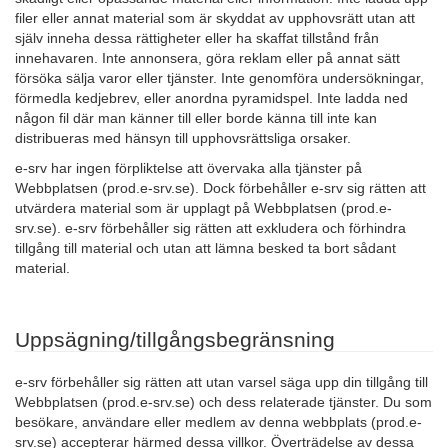
filer eller annat material som är skyddat av upphovsrätt utan att
själv inneha dessa rättigheter eller ha skaffat tillstånd från
innehavaren. Inte annonsera, göra reklam eller på annat sätt
försöka sälja varor eller tjänster. Inte genomföra undersökningar,
förmedla kedjebrev, eller anordna pyramidspel. Inte ladda ned
någon fil där man känner till eller borde känna till inte kan
distribueras med hänsyn till upphovsrättsliga orsaker.
e-srv har ingen förpliktelse att övervaka alla tjänster på
Webbplatsen (prod.e-srv.se). Dock förbehåller e-srv sig rätten att
utvärdera material som är upplagt på Webbplatsen (prod.e-
srv.se). e-srv förbehåller sig rätten att exkludera och förhindra
tillgång till material och utan att lämna besked ta bort sådant
material.
Uppsägning/tillgångsbegränsning
e-srv förbehåller sig rätten att utan varsel säga upp din tillgång till
Webbplatsen (prod.e-srv.se) och dess relaterade tjänster. Du som
besökare, användare eller medlem av denna webbplats (prod.e-
srv.se) accepterar härmed dessa villkor. Överträdelse av dessa