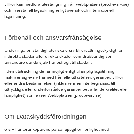
villkor kan medföra utestängning från webbplatsen (prod.e-srv.se)
och i värsta fall lagsökning enligt svensk och internationell
lagstiftning.
Förbehåll och ansvarsfrånsägelse
Under inga omständigheter ska e-srv bli ersättningsskyldigt för
indirekta skador eller direkta skador som drabbar dig som
användare där du själv har bidragit till skadan.
I den utsträckning det är möjligt enligt tillämplig lagstiftning,
friskriver sig e-srv härmed från alla utfästelser, garantier, villkor
eller andra bestämmelser (inklusive men inte begränsat till
uttryckliga eller underförstådda garantier beträffande kvalitet eller
lämplighet) som avser Webbplatsen (prod.e-srv.se).
Om Dataskyddsförordningen
e-srv hanterar köparens personuppgifter i enlighet med