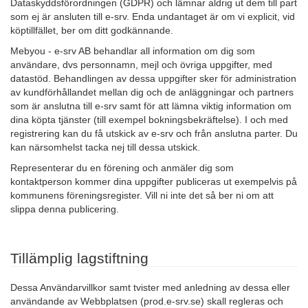
Dataskyddsförordningen (GDPR) och lämnar aldrig ut dem till part
som ej är ansluten till e-srv. Enda undantaget är om vi explicit, vid
köptillfället, ber om ditt godkännande.
Mebyou - e-srv AB behandlar all information om dig som
användare, dvs personnamn, mejl och övriga uppgifter, med
datastöd. Behandlingen av dessa uppgifter sker för administration
av kundförhållandet mellan dig och de anläggningar och partners
som är anslutna till e-srv samt för att lämna viktig information om
dina köpta tjänster (till exempel bokningsbekräftelse). I och med
registrering kan du få utskick av e-srv och från anslutna parter. Du
kan närsomhelst tacka nej till dessa utskick.
Representerar du en förening och anmäler dig som
kontaktperson kommer dina uppgifter publiceras ut exempelvis på
kommunens föreningsregister. Vill ni inte det så ber ni om att
slippa denna publicering.
Tillämplig lagstiftning
Dessa Användarvillkor samt tvister med anledning av dessa eller
användande av Webbplatsen (prod.e-srv.se) skall regleras och