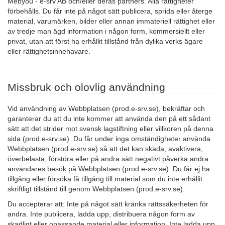
Mebyou - e-srv AB och/eller deras partners. Alla rättigheter
förbehålls. Du får inte på något sätt publicera, sprida eller återge
material, varumärken, bilder eller annan immateriell rättighet eller
av tredje man ägd information i någon form, kommersiellt eller
privat, utan att först ha erhållit tillstånd från dylika verks ägare
eller rättighetsinnehavare.
Missbruk och olovlig användning
Vid användning av Webbplatsen (prod.e-srv.se), bekräftar och
garanterar du att du inte kommer att använda den på ett sådant
sätt att det strider mot svensk lagstiftning eller villkoren på denna
sida (prod.e-srv.se). Du får under inga omständigheter använda
Webbplatsen (prod.e-srv.se) så att det kan skada, avaktivera,
överbelasta, förstöra eller på andra sätt negativt påverka andra
användares besök på Webbplatsen (prod.e-srv.se). Du får ej ha
tillgång eller försöka få tillgång till material som du inte erhållit
skriftligt tillstånd till genom Webbplatsen (prod.e-srv.se).
Du accepterar att: Inte på något sätt kränka rättssäkerheten för
andra. Inte publicera, ladda upp, distribuera någon form av
skadligt eller opassande material eller information. Inte ladda upp